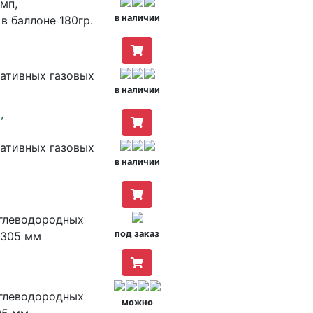
мп,
в наличии
в баллоне 180гр.
тативных газовых
в наличии
,
тативных газовых
в наличии
углеводородных
под заказ
р 305 мм
углеводородных
можно