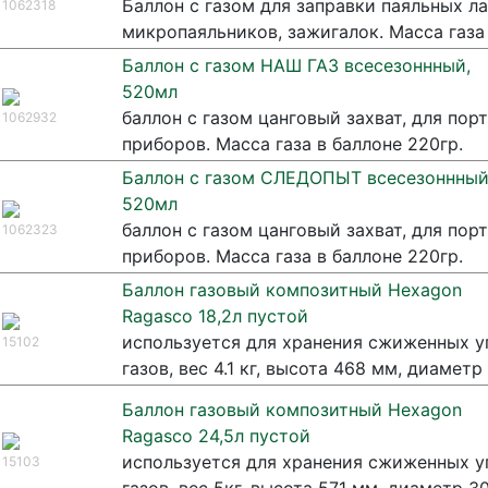
Баллон c газом для заправки паяльных ла
1062318
микропаяльников, зажигалок. Масса газа 
Баллон с газом НАШ ГАЗ всесезоннный,
520мл
баллон с газом цанговый захват, для пор
1062932
приборов. Масса газа в баллоне 220гр.
Баллон с газом СЛЕДОПЫТ всесезоннный
520мл
баллон с газом цанговый захват, для пор
1062323
приборов. Масса газа в баллоне 220гр.
Баллон газовый композитный Hexagon
Ragasco 18,2л пустой
используется для хранения сжиженных 
15102
газов, вес 4.1 кг, высота 468 мм, диамет
Баллон газовый композитный Hexagon
Ragasco 24,5л пустой
используется для хранения сжиженных 
15103