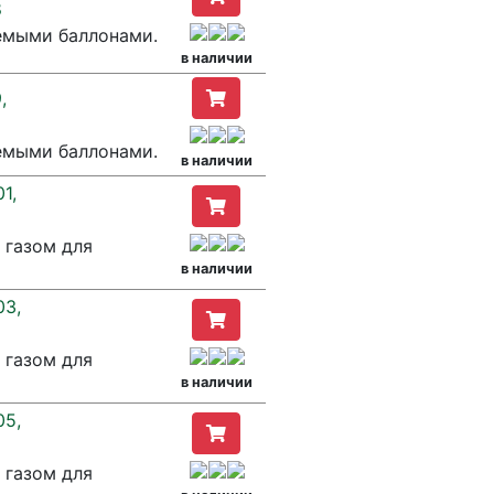
8
емыми баллонами.
в наличии
,
емыми баллонами.
в наличии
1,
 газом для
в наличии
03,
 газом для
в наличии
05,
 газом для