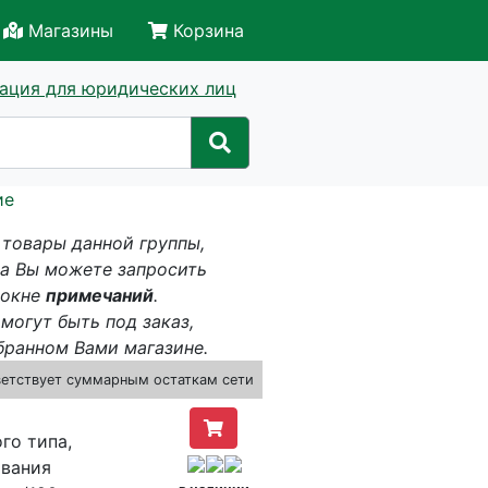
Магазины
Корзина
ация для юридических лиц
ие
 товары данной группы,
за Вы можете запросить
 окне
примечаний
.
могут быть под заказ,
бранном Вами магазине.
ветствует суммарным остаткам сети
го типа,
ования