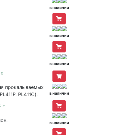
в наличии
в наличии
в наличии
 с
для прокалываемых
в наличии
PL411P, PL411C).
C +
лон.
в наличии