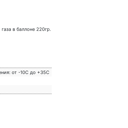
газа в баллоне 220гр.
ения: от -10С до +35С