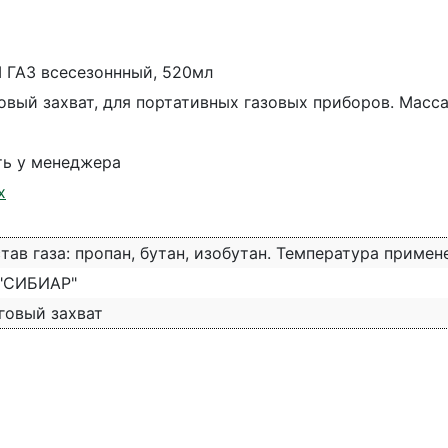
 ГАЗ всесезоннный, 520мл
овый захват, для портативных газовых приборов. Масса 
ть у менеджера
х
тав газа: пропан, бутан, изобутан. Температура примен
"СИБИАР"
говый захват