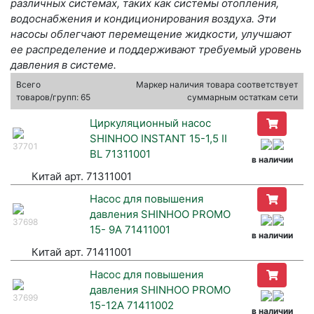
различных системах, таких как системы отопления,
водоснабжения и кондиционирования воздуха. Эти
насосы облегчают перемещение жидкости, улучшают
ее распределение и поддерживают требуемый уровень
давления в системе.
Всего
Маркер наличия товара соответствует
товаров/групп: 65
суммарным остаткам сети
Циркуляционный насос
SHINHOO INSTANT 15-1,5 II
37701
BL 71311001
в наличии
Китай арт. 71311001
Насос для повышения
давления SHINHOO PROMO
37698
15- 9A 71411001
в наличии
Китай арт. 71411001
Насос для повышения
давления SHINHOO PROMO
37699
15-12A 71411002
в наличии