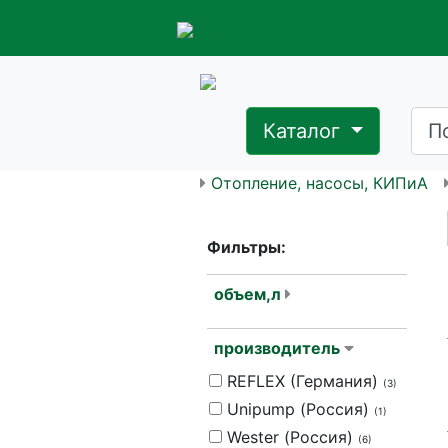
Каталог
Отопление, насосы, КИПиА
Фильтры:
объем,л
производитель
REFLEX (Германия)
(3)
Unipump (Россия)
(1)
Wester (Россия)
(6)