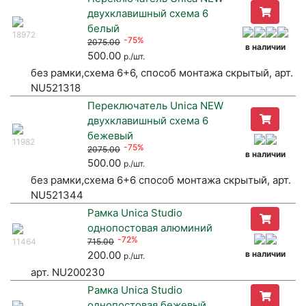
двухклавишный схема 6
белый
18972
-75%
2075.00
в наличии
500.00
р./шт.
без рамки,схема 6+6, способ монтажа скрытый, арт.
NU521318
Переключатель Unica NEW
двухклавишный схема 6
бежевый
11982
-75%
2075.00
в наличии
500.00
р./шт.
без рамки,схема 6+6 способ монтажа скрытый, арт.
NU521344
Рамка Unica Studio
однопостовая алюминий
-72%
11464
715.00
200.00
в наличии
р./шт.
арт. NU200230
Рамка Unica Studio
однопостовая бежевый