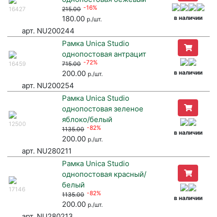
-16%
16427
215.00
180.00
в наличии
р./шт.
арт. NU200244
Рамка Unica Studio
однопостовая антрацит
-72%
16459
715.00
200.00
в наличии
р./шт.
арт. NU200254
Рамка Unica Studio
однопостовая зеленое
яблоко/белый
12500
-82%
1135.00
в наличии
200.00
р./шт.
арт. NU280211
Рамка Unica Studio
однопостовая красный/
белый
17146
-82%
1135.00
в наличии
200.00
р./шт.
арт. NU280213