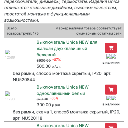
переключатели, диммеры, термостаты. Изделия Unica
отличаются стильным дизайном, высоким качеством,
простотой монтажа и функциональными
возможностями.
Всего
Маркер наличия товара соответствует
товаров/групп: 175
суммарным остаткам сети
Выключатель Unica NEW для
жалюзи двухклавишный
бежевый
12589
-87%
3930.00
в наличии
500.00
р./шт.
без рамки, способ монтажа скрытый, IP20, арт.
NU520844
Выключатель Unica NEW
одноклавишный белый
-65%
11790
870.00
300.00
в наличии
р./шт.
без рамки, схема 1, способ монтажа скрытый, IP20,
арт. NU520118
Выключатель Unica NEW