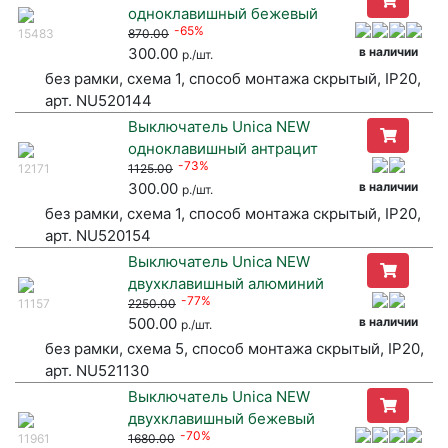
одноклавишный бежевый
-65%
15483
870.00
300.00
в наличии
р./шт.
без рамки, схема 1, способ монтажа скрытый, IP20,
арт. NU520144
Выключатель Unica NEW
одноклавишный антрацит
-73%
12171
1125.00
300.00
в наличии
р./шт.
без рамки, схема 1, способ монтажа скрытый, IP20,
арт. NU520154
Выключатель Unica NEW
двухклавишный алюминий
-77%
11157
2250.00
500.00
в наличии
р./шт.
без рамки, схема 5, способ монтажа скрытый, IP20,
арт. NU521130
Выключатель Unica NEW
двухклавишный бежевый
-70%
11961
1680.00