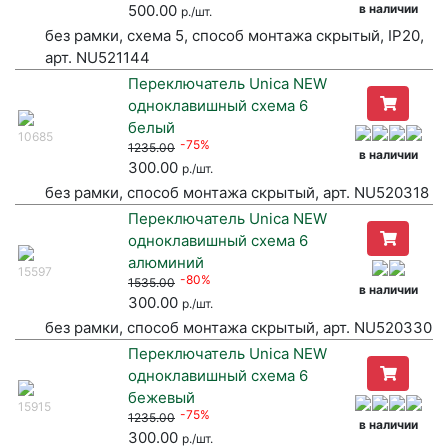
500.00
в наличии
р./шт.
без рамки, схема 5, способ монтажа скрытый, IP20,
арт. NU521144
Переключатель Unica NEW
одноклавишный схема 6
белый
10685
-75%
1235.00
в наличии
300.00
р./шт.
без рамки, способ монтажа скрытый, арт. NU520318
Переключатель Unica NEW
одноклавишный схема 6
алюминий
15597
-80%
1535.00
в наличии
300.00
р./шт.
без рамки, способ монтажа скрытый, арт. NU520330
Переключатель Unica NEW
одноклавишный схема 6
бежевый
15915
-75%
1235.00
в наличии
300.00
р./шт.