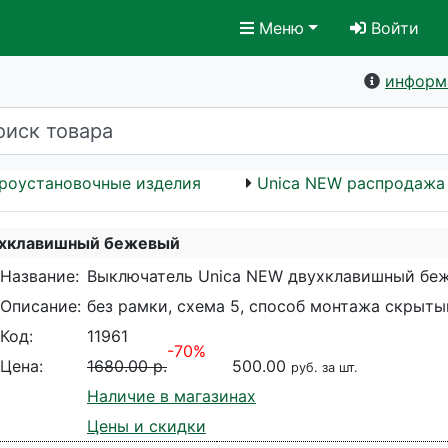
Меню
Войти
информ
роустановочные изделия
Unica NEW распродажа
ухклавишный бежевый
Название:
Выключатель Unica NEW двухклавишный бе
Описание:
без рамки, схема 5, способ монтажа скрытый
Код:
11961
-70%
Цена:
1680.00 р.
500.00
руб. за шт.
Наличие в магазинах
Цены и скидки