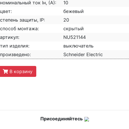
номинальный ток Iн, (А):
10
цвет:
бежевый
степень защиты, IP:
20
способ монтажа:
скрытый
артикул:
NU521144
тип изделия:
выключатель
произведено:
Schneider Electric
В корзину
Присоединяйтесь