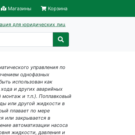
Магазины
Корзина
ация для юридических лиц
матического управления по
ючением однофазных
быть использован как
 хода и других аварийных
 монтаж и т.п.). Поплавковый
оды или другой жидкости в
орый плавает по мере
ся или закрывается в
шение автоматизации насоса
овня жидкости, давления и