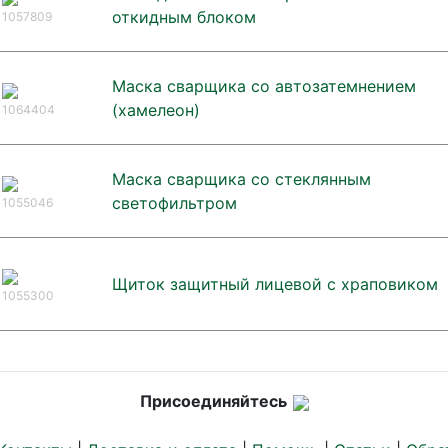
откидным блоком
1057809
Маска сварщика со автозатемнением
(хамелеон)
1064404
Маска сварщика со стеклянным
светофильтром
1055046
Щиток защитный лицевой с храповиком
1055300
Присоединяйтесь