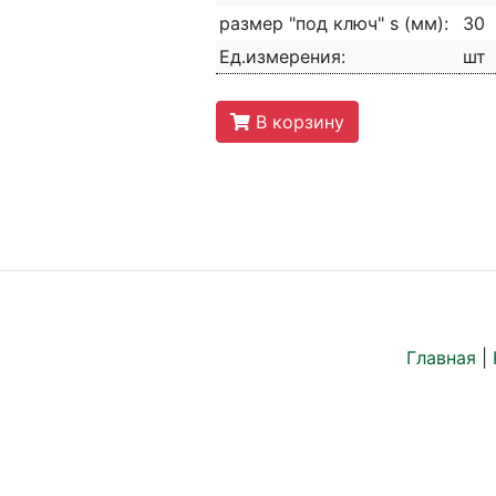
размер "под ключ" s (мм):
30
Ед.измерения:
шт
В корзину
Главная
|