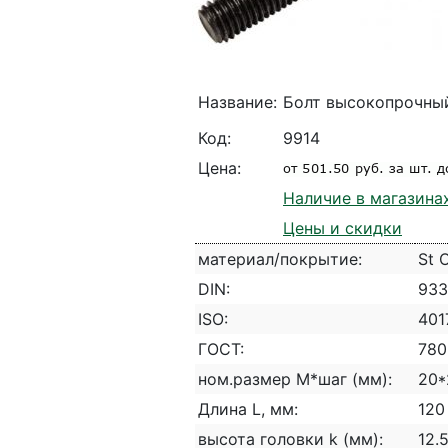
Название:
Болт высокопрочный
Код:
9914
Цена:
Наличие в магазина
Цены и скидки
материал/покрытие:
St 
DIN:
933
ISO:
401
ГОСТ:
780
ном.размер М*шаг (мм):
20*
Длина L, мм:
120
высота головки k (мм):
12.