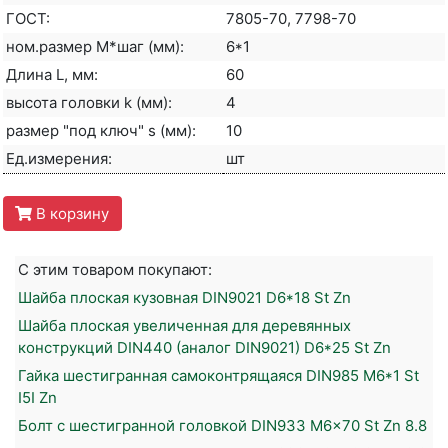
ГОСТ:
7805-70, 7798-70
ном.размер М*шаг (мм):
6*1
Длина L, мм:
60
высота головки k (мм):
4
размер "под ключ" s (мм):
10
Ед.измерения:
шт
В корзину
С этим товаром покупают:
Шайба плоская кузовная DIN9021 D6*18 St Zn
Шайба плоская увеличенная для деревянных
конструкций DIN440 (аналог DIN9021) D6*25 St Zn
Гайка шестигранная самоконтрящаяся DIN985 M6*1 St
I5I Zn
Болт с шестигранной головкой DIN933 M6x70 St Zn 8.8