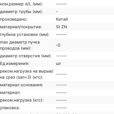
ном.размер d/L (мм):
------
диаметр трубы (мм):
-
произведено:
Китай
материал/покрытие:
St ZN
глубина установки (мм):
------
max диаметр пучка
-0
проводов (мм):
диаметр отверстия (мм):
------
Ед.измерения:
шт
реком.нагрузка на вырыв/
------
на срез (зап=3) (кгс):
материал основания:
------
материал:
------
реком.нагрузка (кгс):
------
упаковка:
------