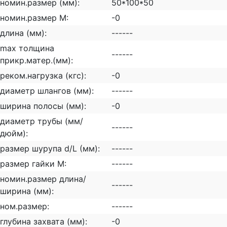
номин.размер (мм):
50*100*50
номин.размер М:
-0
длина (мм):
------
max толщина
------
прикр.матер.(мм):
реком.нагрузка (кгс):
-0
диаметр шлангов (мм):
------
ширина полосы (мм):
-0
диаметр трубы (мм/
------
дюйм):
размер шурупа d/L (мм):
------
размер гайки М:
------
номин.размер длина/
------
ширина (мм):
ном.размер:
------
глубина захвата (мм):
-0