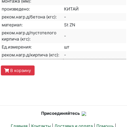
монтажа (мм):
произведено:
КИТАЙ
реком.нагр.д/бетона (кгс):
-
материал:
St ZN
реком.нагр.д/пустотелого
-
кирпича (кгс):
Ед.измерения:
шт
реком.нагр.д/кирпича (кгс):
-
В корзину
Присоединяйтесь
Главная
|
Контакты
|
Доставка и оплата
|
Помощь
|