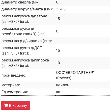
диаметр сверла (мм):
6
диаметр шурупа/винта (мм):
3-4.5
реком.нагрузка д/бетона
15
(зап=3-5) (кгс):
реком.нагрузка д/
0
газобетона (зап=3) (кгс):
реком.нагр.д/кирпича (кгс):
-
реком.нагрузка д/ДСП
15
(зап=3-5) (кгс):
реком.нагрузка д/гипрока
10
(зап=3-5) (кгс):
ООО"ЕВРОПАРТНЕР"
произведено:
(Россия)
материал:
нейлон
Ед.измерения:
шт
В корзину