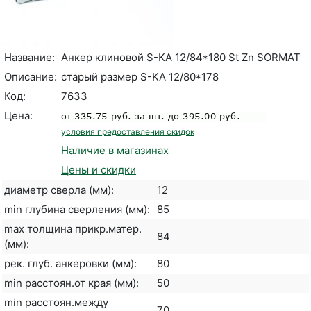
Название:
Анкер клиновой S-KA 12/84*180 St Zn SORMAT
Описание:
старый размер S-KA 12/80*178
Код:
7633
Цена:
условия предоставления скидок
Наличие в магазинах
Цены и скидки
диаметр сверла (мм):
12
min глубина сверления (мм):
85
max толщина прикр.матер.
84
(мм):
рек. глуб. анкеровки (мм):
80
min расстоян.от края (мм):
50
min расстоян.между
70