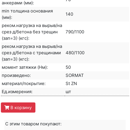
анкерами (мм):
min толщина основания
140
(мм):
реком.нагрузка на вырыв/на
срез д/бетона без трещин
790/1100
(зап=3) (кгс):
реком.нагрузка на вырыв/на
срез д/бетона с трещинами
480/1100
(зап=3) (кгс):
момент затяжки (Нм):
50
произведено:
SORMAT
материал/покрытие:
St ZN
Ед.измерения:
шт
В корзину
С этим товаром покупают: