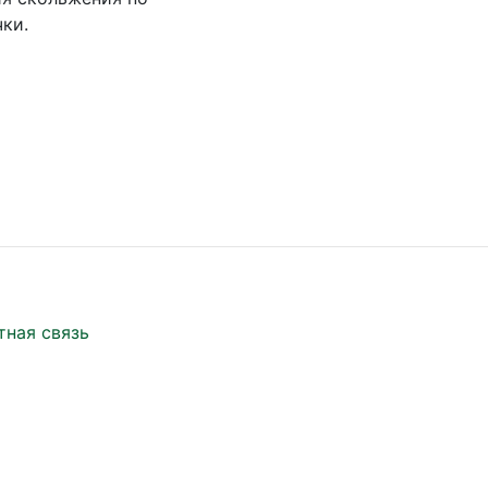
ки.
тная связь