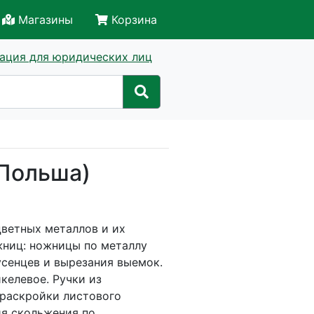
Магазины
Корзина
ация для юридических лиц
(Польша)
цветных металлов и их
жниц: ножницы по металлу
усенцев и вырезания выемок.
келевое. Ручки из
 раскройки листового
ия скольжения по