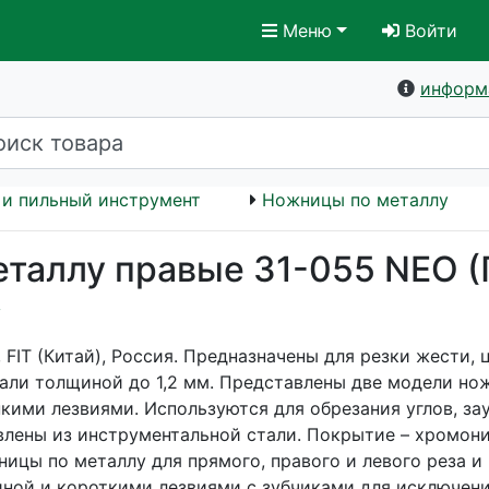
Меню
Войти
информ
и пильный инструмент
Ножницы по металлу
таллу правые 31-055 NEO 
у
FIT (Китай), Россия. Предназначены для резки жести, 
тали толщиной до 1,2 мм. Представлены две модели но
нкими лезвиями. Используются для обрезания углов, за
влены из инструментальной стали. Покрытие – хромони
ицы по металлу для прямого, правого и левого реза и
иной и короткими лезвиями с зубчиками для исключен