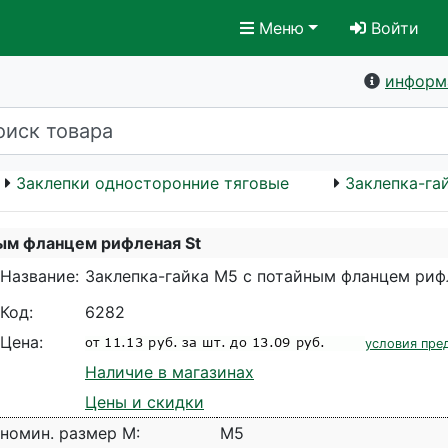
Меню
Войти
информ
Заклепки односторонние тяговые
Заклепка-га
ым фланцем рифленая St
Название:
Заклепка-гайка M5 с потайным фланцем риф
Код:
6282
Цена:
условия пре
Наличие в магазинах
Цены и скидки
номин. размер M:
M5