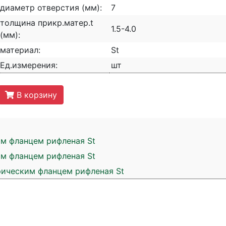
диаметр отверстия (мм):
7
толщина прикр.матер.t
1.5-4.0
(мм):
материал:
St
Ед.измерения:
шт
В корзину
ым фланцем рифленая St
ым фланцем рифленая St
рическим фланцем рифленая St