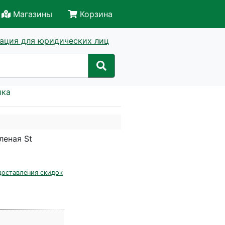
Магазины
Корзина
ация для юридических лиц
йка
леная St
доставления скидок