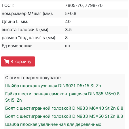
ГОСТ:
7805-70, 7798-70
ном.размер М*шаг (мм):
5*0.8
Длина L, мм:
40
высота головки k (мм):
3.5
размер "под ключ" s (мм):
8
Ед.измерения:
шт
В корзину
С этим товаром покупают:
Шайба плоская кузовная DIN9021 D5*15 St Zn
Гайка шестигранная самоконтрящаяся DIN985 M5*0.8
St I5I Zn
Болт с шестигранной головкой DIN933 M6x40 St Zn 8.8
Болт с шестигранной головкой DIN933 M5x50 St Zn 8.8
Шайба плоская увеличенная для деревянных