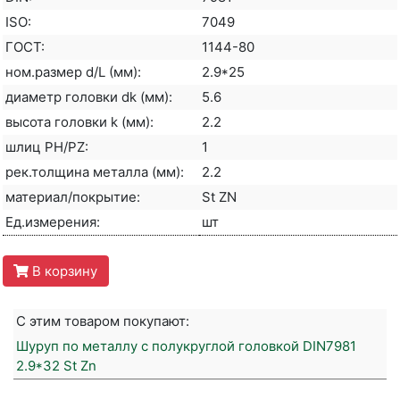
ISO:
7049
ГОСТ:
1144-80
ном.размер d/L (мм):
2.9*25
диаметр головки dk (мм):
5.6
высота головки k (мм):
2.2
шлиц PH/PZ:
1
рек.толщина металла (мм):
2.2
материал/покрытие:
St ZN
Ед.измерения:
шт
В корзину
С этим товаром покупают:
Шуруп по металлу с полукруглой головкой DIN7981
2.9*32 St Zn