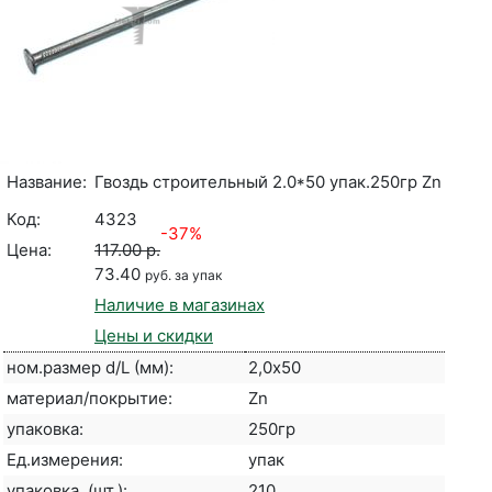
Название:
Гвоздь строительный 2.0*50 упак.250гр Zn
Код:
4323
-37%
Цена:
117.00 р.
73.40
руб. за упак
Наличие в магазинах
Цены и скидки
ном.размер d/L (мм):
2,0х50
материал/покрытие:
Zn
упаковка:
250гр
Ед.измерения:
упак
упаковка, (шт.):
210