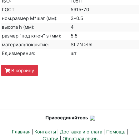
ISO:
10511
ГОСТ:
5915-70
ном.размер М*шаг (мм):
3*0.5
высота h (мм):
4
размер "под ключ" s (мм):
5.5
материал/покрытие:
St ZN >I5I
Ед.измерения:
шт
В корзину
Присоединяйтесь
Главная
|
Контакты
|
Доставка и оплата
|
Помощь
|
Статьи
|
Обратная связь