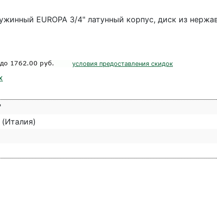
ужинный EUROPA 3/4" латунный корпус, диск из нерж
0
условия предоставления скидок
х
"
p (Италия)