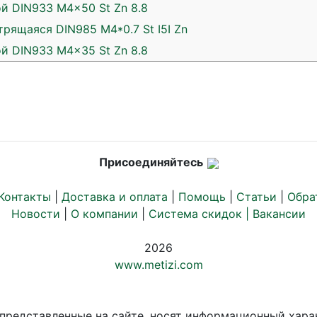
й DIN933 M4x50 St Zn 8.8
рящаяся DIN985 M4*0.7 St I5I Zn
й DIN933 M4x35 St Zn 8.8
Присоединяйтесь
Контакты
|
Доставка и оплата
|
Помощь
|
Статьи
|
Обра
Новости
|
О компании
|
Система скидок |
Вакансии
2026
www.metizi.com
 представленные на сайте, носят информационный хара