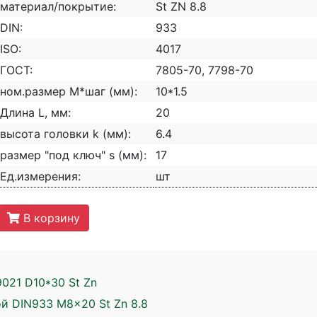
материал/покрытие:
St ZN 8.8
DIN:
933
ISO:
4017
ГОСТ:
7805-70, 7798-70
ном.размер М*шаг (мм):
10*1.5
Длина L, мм:
20
высота головки k (мм):
6.4
размер "под ключ" s (мм):
17
Ед.измерения:
шт
В корзину
021 D10*30 St Zn
й DIN933 M8x20 St Zn 8.8