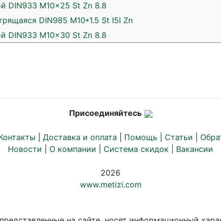
й DIN933 M10x25 St Zn 8.8
рящаяся DIN985 M10*1.5 St I5I Zn
й DIN933 M10x30 St Zn 8.8
Присоединяйтесь
Контакты
|
Доставка и оплата
|
Помощь
|
Статьи
|
Обра
Новости
|
О компании
|
Система скидок |
Вакансии
2026
www.metizi.com
 представленные на сайте, носят информационный хара