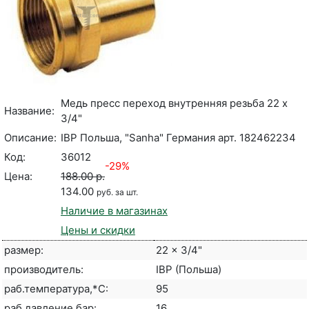
Медь пресс переход внутренняя резьба 22 x
Название:
3/4"
Описание:
IBP Польша, "Sanha" Германия арт. 182462234
Код:
36012
-29%
Цена:
188.00 р.
134.00
руб. за шт.
Наличие в магазинах
Цены и скидки
размер:
22 x 3/4"
производитель:
IBP (Польша)
раб.температура,*С:
95
раб.давление,бар:
16