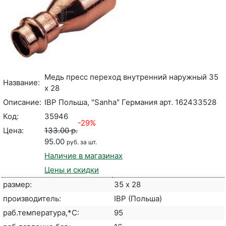
Медь пресс переход внутренний наружный 35
Название:
х 28
Описание:
IBP Польша, "Sanha" Германия арт. 162433528
Код:
35946
-29%
Цена:
133.00 р.
95.00
руб. за шт.
Наличие в магазинах
Цены и скидки
размер:
35 х 28
производитель:
IBP (Польша)
раб.температура,*С:
95