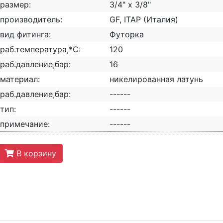
размер:
3/4" x 3/8"
производитель:
GF, ITAP (Италия)
вид фитинга:
Футорка
раб.температура,*С:
120
раб.давление,бар:
16
материал:
никелированная латунь
раб.давление,бар:
------
тип:
------
примечание:
------
В корзину