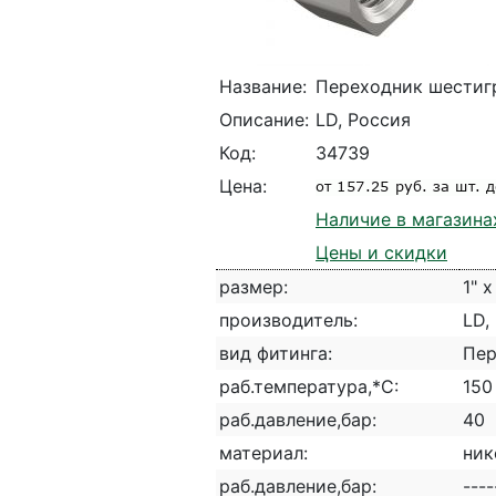
Название:
Переходник шестигр
Описание:
LD, Россия
Код:
34739
Цена:
Наличие в магазина
Цены и скидки
размер:
1" x
производитель:
LD,
вид фитинга:
Пер
раб.температура,*С:
150
раб.давление,бар:
40
материал:
ник
раб.давление,бар:
----