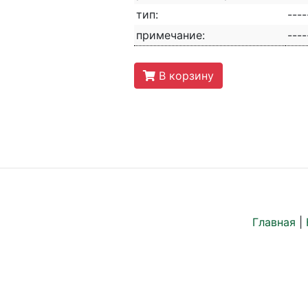
тип:
----
примечание:
----
В корзину
Главная
|