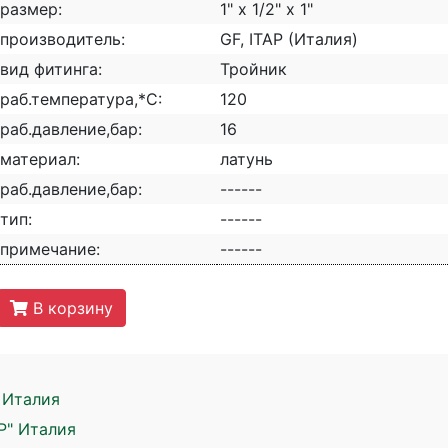
размер:
1" x 1/2" x 1"
производитель:
GF, ITAP (Италия)
вид фитинга:
Тройник
раб.температура,*С:
120
раб.давление,бар:
16
материал:
латунь
раб.давление,бар:
------
тип:
------
примечание:
------
В корзину
" Италия
AP" Италия