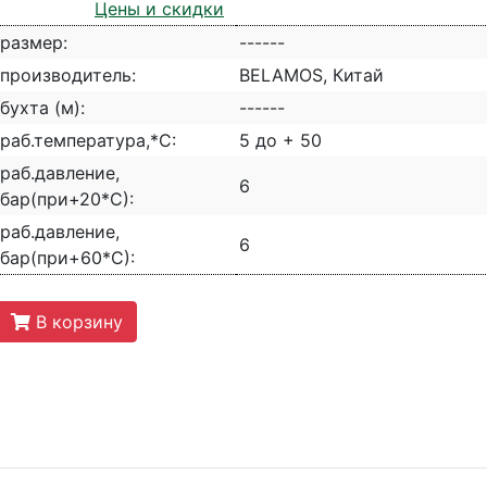
Цены и скидки
размер:
------
производитель:
BELAMOS, Китай
бухта (м):
------
раб.температура,*С:
5 до + 50
раб.давление,
6
бар(при+20*С):
раб.давление,
6
бар(при+60*С):
В корзину