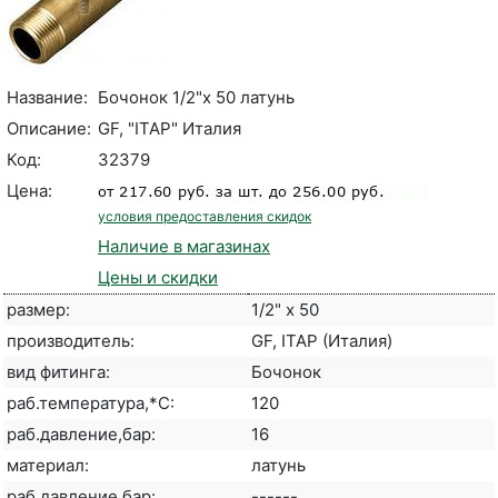
Название:
Бочонок 1/2"х 50 латунь
Описание:
GF, "ITAP" Италия
Код:
32379
Цена:
условия предоставления скидок
Наличие в магазинах
Цены и скидки
размер:
1/2" x 50
производитель:
GF, ITAP (Италия)
вид фитинга:
Бочонок
раб.температура,*С:
120
раб.давление,бар:
16
материал:
латунь
раб.давление,бар:
------