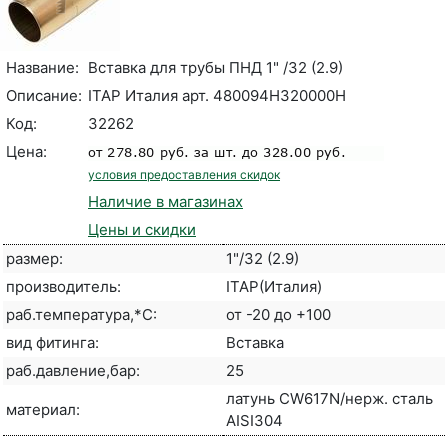
Название:
Вставка для трубы ПНД 1" /32 (2.9)
Описание:
ITAP Италия арт. 480094H320000H
Код:
32262
Цена:
условия предоставления скидок
Наличие в магазинах
Цены и скидки
размер:
1"/32 (2.9)
производитель:
ITAP(Италия)
раб.температура,*С:
от -20 до +100
вид фитинга:
Вставка
раб.давление,бар:
25
латунь CW617N/нерж. сталь
материал:
AISI304