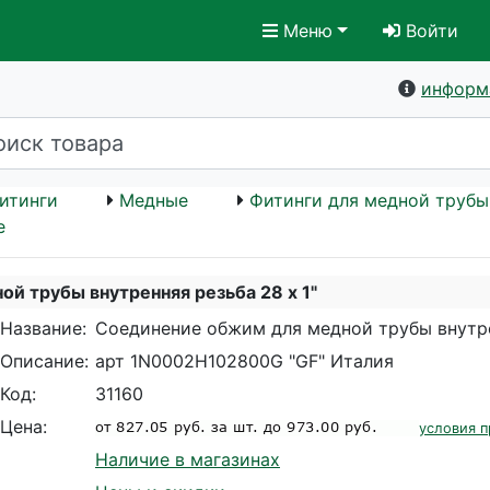
Меню
Войти
информ
итинги
Медные
Фитинги для медной трубы
е
й трубы внутренняя резьба 28 х 1"
Название:
Соединение обжим для медной трубы внутре
Описание:
арт 1N0002H102800G "GF" Италия
Код:
31160
Цена:
условия п
Наличие в магазинах