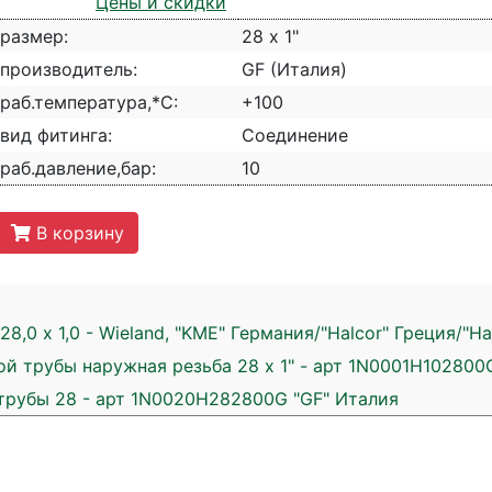
Цены и скидки
размер:
28 х 1"
производитель:
GF (Италия)
раб.температура,*С:
+100
вид фитинга:
Соединение
раб.давление,бар:
10
В корзину
,0 х 1,0 - Wieland, "KME" Германия/"Halcor" Греция/"Hai
 трубы наружная резьба 28 х 1" - арт 1N0001H102800
трубы 28 - арт 1N0020H282800G "GF" Италия