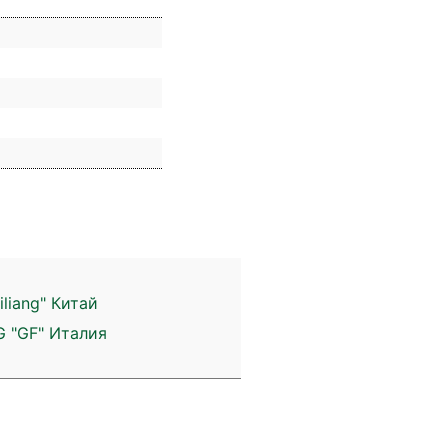
liang" Китай
G "GF" Италия