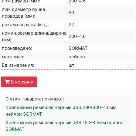
ном.размер (мм):
200-4.6
max диаметр пучка
50
проводов (мм):
реком.нагрузка (кгс):
22
номин.размер длина/ширина
200-4.6
(мм):
произведено:
SORMAT
материал:
нейлон
Ед.измерения:
шт
В корзину
С этим товаром покупают:
Крепежный ремешок черный JSS 290/300-4.6мм
нейлон SORMAT
Крепежный ремешок черный JSS 150-3.5мм нейлон
SORMAT