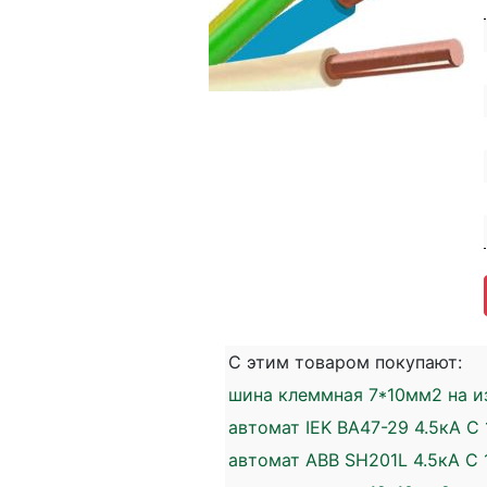
С этим товаром покупают:
шина клеммная 7*10мм2 на из
автомат IEK ВА47-29 4.5кА C 
автомат ABB SH201L 4.5кА C 