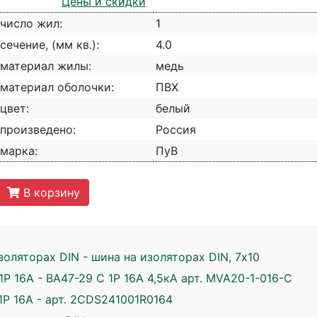
Цены и скидки
число жил:
1
сечение, (мм кв.):
4.0
материал жилы:
медь
материал оболочки:
ПВХ
цвет:
белый
произведено:
Россия
марка:
ПуВ
В корзину
оляторах DIN - шина на изоляторах DIN, 7х10
1P 16A - ВА47-29 C 1P 16A 4,5кА арт. MVA20-1-016-C
1P 16А - арт. 2CDS241001R0164