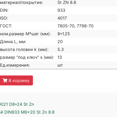
материал/покрытие:
St ZN 8.8
DIN:
933
ISO:
4017
ГОСТ:
7805-70, 7798-70
ном.размер М*шаг (мм):
8*1.25
Длина L, мм:
20
высота головки k (мм):
5.3
размер "под ключ" s (мм):
13
Ед.измерения:
шт
В корзину
021 D8*24 St Zn
й DIN933 M6x20 St Zn 8.8