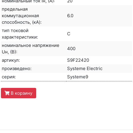
номинальный ток Iн, (А):
20
предельная
коммутационная
6.0
способность, (кА):
тип токовой
C
характеристики:
номинальное напряжение
400
Uн, (В):
артикул:
S9F22420
произведено:
Systeme Electric
серия:
Systeme9
В корзину