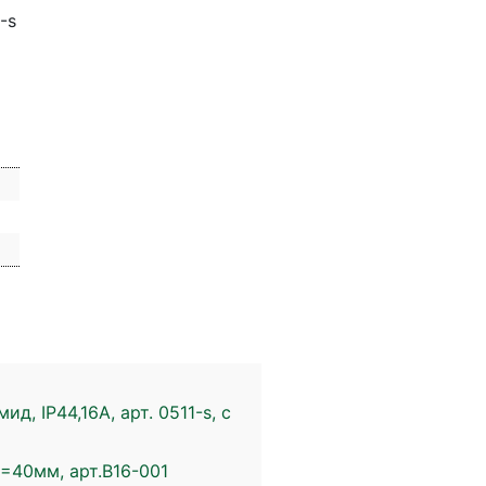
-s
д, IP44,16А, арт. 0511-s, с
D=40мм, арт.В16-001