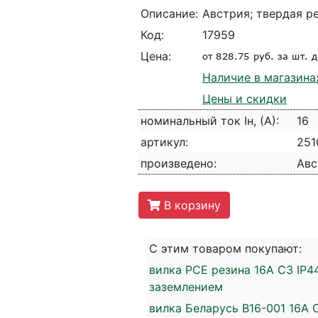
Описание:
Австрия; твердая ре
Код:
17959
Цена:
Наличие в магазина
Цены и скидки
номинальный ток Iн, (А):
16
артикул:
251
произведено:
Авс
В корзину
С этим товаром покупают:
вилка PCE резина 16А СЗ IP44 
заземлением
вилка Беларусь В16-001 16А С