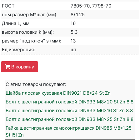
ГОСТ:
7805-70, 7798-70
ном.размер М*шаг (мм):
8*1.25
Длина L, мм:
16
высота головки k (мм):
5.3
размер "под ключ" s (мм):
13
Ед.измерения:
шт
В корзину
С этим товаром покупают:
Шайба плоская кузовная DIN9021 D8*24 St Zn
Болт с шестигранной головкой DIN933 M8x20 St Zn 8.8
Болт с шестигранной головкой DIN933 M6x16 St Zn 8.8
Болт с шестигранной головкой DIN933 M8x25 St Zn 8.8
Гайка шестигранная самоконтрящаяся DIN985 M8*1.25
St I5I Zn