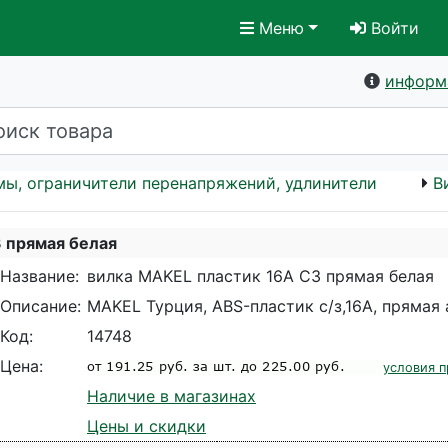
Меню
Войти
информ
мы, ограничители перенапряжений, удлинители
В
 прямая белая
Название:
вилка MAKEL пластик 16А СЗ прямая белая
Описание:
MAKEL Турция, ABS-пластик с/з,16А, прямая 
Код:
14748
Цена:
условия п
Наличие в магазинах
Цены и скидки