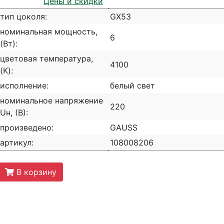
Цены и скидки
тип цоколя:
GX53
номинальная мощность,
6
(Вт):
цветовая температура,
4100
(K):
исполнение:
белый свет
номинальное напряжение
220
Uн, (В):
произведено:
GAUSS
артикул:
108008206
В корзину