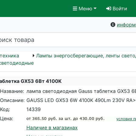
Меню
Войти
информ
техника
Лампы энергосберегающие, ленты свет
светодиодные
таблетка GX53 6Вт 4100K
Название:
лампа светодиодная Gauss таблетка GX53 6
Описание:
GAUSS LED GX53 6W 4100K 490Lm 230V RA>9
Код:
14339
Цена:
условия п
Наличие в магазинах