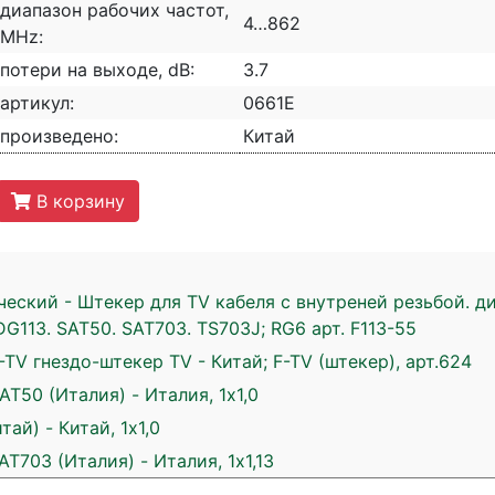
диапазон рабочих частот,
4…862
MHz:
потери на выходе, dB:
3.7
артикул:
0661Е
произведено:
Китай
В корзину
еский - Штекер для TV кабеля с внутреней резьбой. ди
G113. SAT50. SAT703. TS703J; RG6 арт. F113-55
TV гнездо-штекер TV - Китай; F-TV (штекер), арт.624
T50 (Италия) - Италия, 1х1,0
ай) - Китай, 1х1,0
T703 (Италия) - Италия, 1х1,13