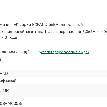
яжения IEK серии EXPAND 5кВА однофазный
ения релейного типа 1-фазн. переносной 5,0кВА = 4,0к
ия 3 года
условия предоставления скидок
х
PAND
офазный
…260
0ВА/4000Вт