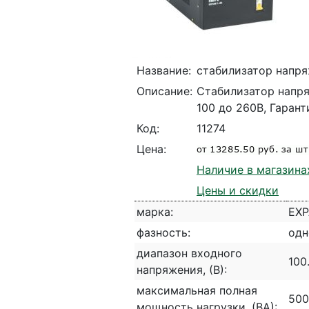
Название:
стабилизатор напр
Описание:
Стабилизатор напряж
100 до 260В, Гарант
Код:
11274
Цена:
Наличие в магазина
Цены и скидки
марка:
EX
фазность:
одн
диапазон входного
100
напряжения, (В):
максимальная полная
500
мощность нагрузки, (ВА):