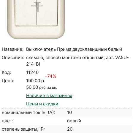
Название:
Выключатель Прима двухклавишный белый
Описание:
схема 5, способ монтажа открытый, арт. VA5U-
214-BI
Код:
11240
-74%
Цена:
190.00 р.
50.00
руб. за шт.
Наличие в магазинах
Цены и скидки
номинальный ток Iн, (А):
10
цвет:
белый
степень защиты, IP:
20