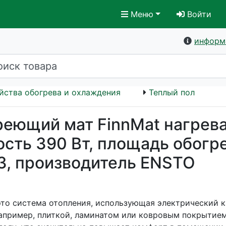
Меню
Войти
информ
йства обогрева и охлаждения
Теплый пол
греющий мат FinnMat нагрев
сть 390 Вт, площадь обогре
3, производитель ENSTO
это система отопления, использующая электрический к
апример, плиткой, ламинатом или ковровым покрытием)