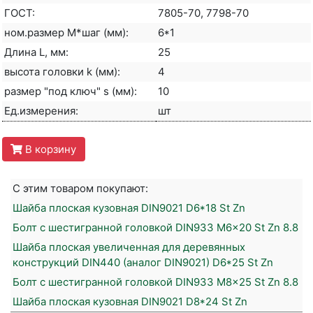
ГОСТ:
7805-70, 7798-70
ном.размер М*шаг (мм):
6*1
Длина L, мм:
25
высота головки k (мм):
4
размер "под ключ" s (мм):
10
Ед.измерения:
шт
В корзину
С этим товаром покупают:
Шайба плоская кузовная DIN9021 D6*18 St Zn
Болт с шестигранной головкой DIN933 M6x20 St Zn 8.8
Шайба плоская увеличенная для деревянных
конструкций DIN440 (аналог DIN9021) D6*25 St Zn
Болт с шестигранной головкой DIN933 M8x25 St Zn 8.8
Шайба плоская кузовная DIN9021 D8*24 St Zn