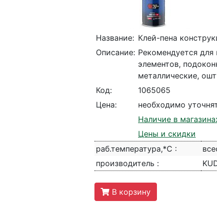
Название:
Клей-пена констру
Описание:
Рекомендуется для 
элементов, подокон
металлические, ошт
Код:
1065065
Цена:
необходимо уточня
Наличие в магазина
Цены и скидки
раб.температура,*С :
все
производитель :
KUD
В корзину