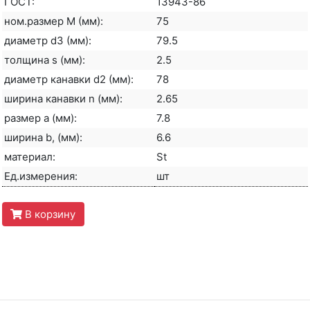
ГОСТ:
13943-86
ном.размер M (мм):
75
диаметр d3 (мм):
79.5
толщина s (мм):
2.5
диаметр канавки d2 (мм):
78
ширина канавки n (мм):
2.65
размер a (мм):
7.8
ширина b, (мм):
6.6
материал:
St
Ед.измерения:
шт
В корзину