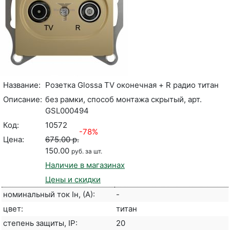
Название:
Розетка Glossa TV оконечная + R радио титан
Описание:
без рамки, способ монтажа скрытый, арт.
GSL000494
Код:
10572
-78%
Цена:
675.00 р.
150.00
руб. за шт.
Наличие в магазинах
Цены и скидки
номинальный ток Iн, (А):
-
цвет:
титан
степень защиты, IP:
20