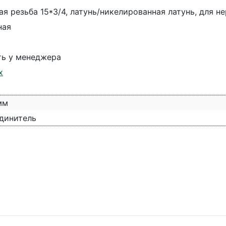
я резьба 15*3/4, латунь/никелированная латунь, для 
ная
ть у менеджера
х
мм
динитель