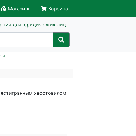
Магазины
Корзина
ация для юридических лиц
ры
шестигранным хвостовиком